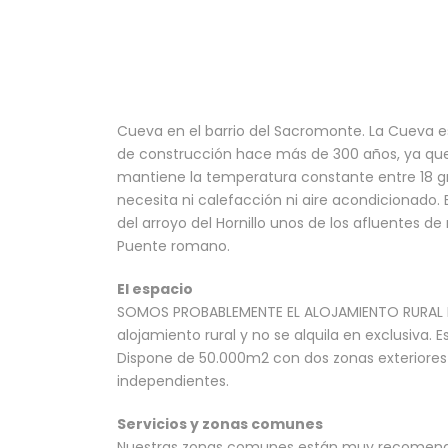
Cueva en el barrio del Sacromonte. La Cueva está
de construcción hace más de 300 años, ya que
mantiene la temperatura constante entre 18 gra
necesita ni calefacción ni aire acondicionado. 
del arroyo del Hornillo unos de los afluentes 
Puente romano.
El espacio
SOMOS PROBABLEMENTE EL ALOJAMIENTO RURAL 
alojamiento rural y no se alquila en exclusiva.
Dispone de 50.000m2 con dos zonas exteriores 
independientes.
Servicios y zonas comunes
Nuestras zonas comunes están muy recomendad