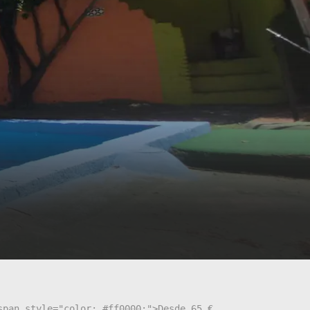
span style="color: #ff0000;">Desde 65 € 