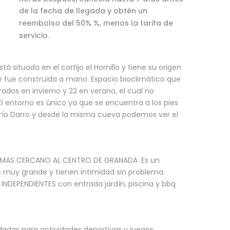
de la fecha de llegada y obtén un
reembolso del 50% %, menos la tarifa de
servicio.
 situada en el cortijo el Hornillo y tiene su origen
 fue construida a mano. Espacio bioclimático que
dos en invierno y 22 en verano, el cual no
El entorno es único ya que se encuentra a los pies
de río Darro y desde la misma cueva podemos ver el
MAS CERCANO AL CENTRO DE GRANADA .Es un
 Es muy grande y tienen intimidad sin problema.
INDEPENDIENTES con entrada jardín, piscina y bbq
as para actividades deportivas y juegos