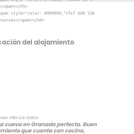
</span></h5>

span style="color: #999999;">TLF 680 536 
eservas</span></h4>
cación del alojamiento
nes Villa Los Gatos
a cueva en Granada perfecta. Buen
amiento que cuenta con cocina,