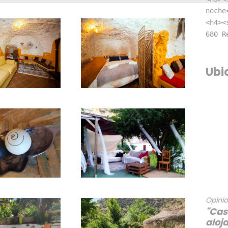
noche
<h4><
680 R
Ubi
Opinio
"Cas
aloj