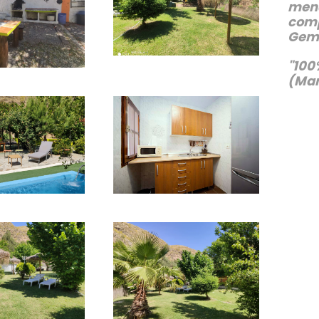
mena
comp
Gemm
"100
(Man