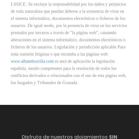
LSSICE. Se excluye la responsabilidad por los daños y perjuicios
de toda naturaleza que puedan deberse a la existencia de virus en
el sistema informático, documentos electrónicos o ficheros de los
usuarios. De igual modo, por la presencia de virus en los servicios
prestados por terceros a través de “la página web”, causando
alteraciones en el sistema informático, documentos electrónicos o
ficheros de los usuarios. Legislación y jurisdicción aplicable Para
toda cuestión litigiosa o que incumba a las páginas web
www.alhambravilla.com
es será de aplicación la legislación
española, siendo competentes para la resolución de todos los
conflictos derivados o relacionados con el uso de esta página web,
los Juzgados y Tribunales de Granada.
Disfruta de nuestros alojamientos
SIN