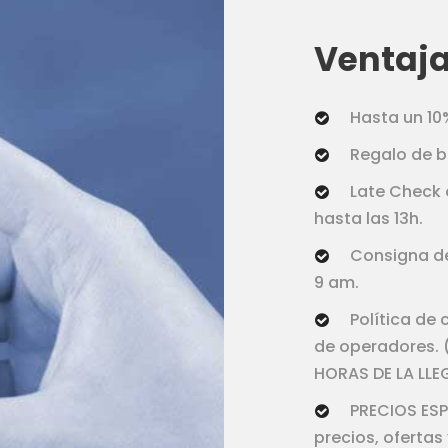
Ventaja
Hasta un 1
Regalo de b
Late Check 
hasta las 13h.
Consigna de
9 am.
Política de 
de operadores.
HORAS DE LA LL
PRECIOS ESP
precios, ofertas