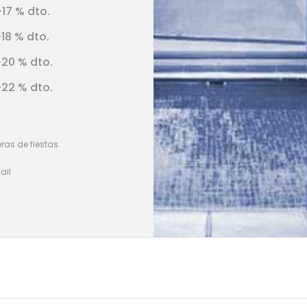
-17 % dto.
-18 % dto.
-20 % dto.
-22 % dto.
as de fiestas.
ail