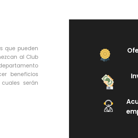
as que pueden
Ofe
nezcan al Club
departamento
er beneficios
In
 cuales serán
Acu
em